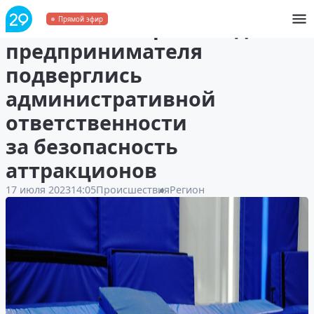
В Устьянском районе два
Прямой эфир
предпринимателя
подверглись
административной
ответственности
за безопасность
аттракционов
17 июля 2023
14:05
Происшествия
Регион