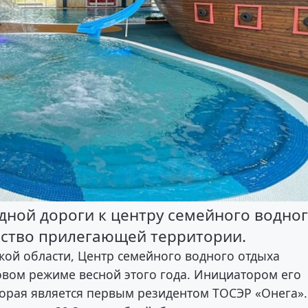
здной дороги к центру семейного водно
йство прилегающей территории.
кой области, Центр семейного водного отдыха
товом режиме весной этого года. Инициатором его
торая является первым резидентом ТОСЭР «Онега».