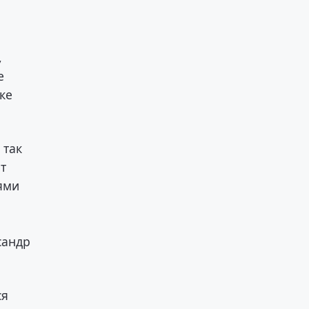
,
е
ке
 так
от
ями
сандр
ся