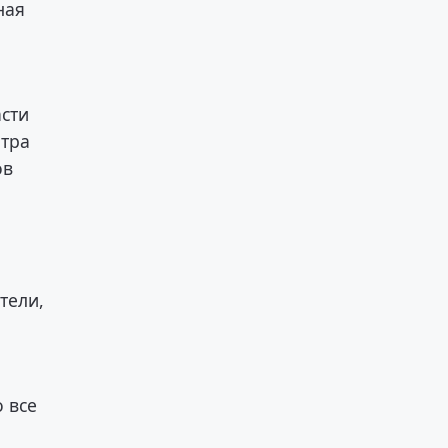
ная
сти
нтра
ов
тели,
 все