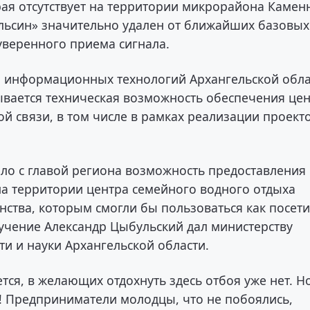
рая отсутствует на территории микрорайона Камен
пельсин» значительно удален от ближайших базовых
 уверенного приема сигнала.
и информационных технологий Архангельской обла
ывается техническая возможность обеспечения це
ой связи, в том числе в рамках реализации проект
ило с главой региона возможность предоставления
на территории центра семейного водного отдыха
ства, которым смогли бы пользоваться как посети
учение Александр Цыбульский дал министерству
и и науки Архангельской области.
ся, в желающих отдохнуть здесь отбоя уже нет. Но
! Предприниматели молодцы, что не побоялись,