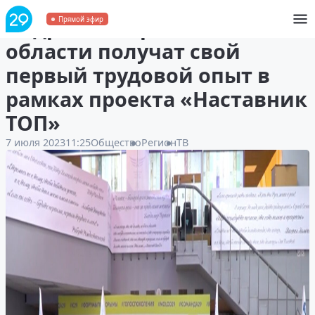
Подростки Архангельской
Прямой эфир
области получат свой
первый трудовой опыт в
рамках проекта «Наставник
ТОП»
7 июля 2023
11:25
Общество
Регион
ТВ