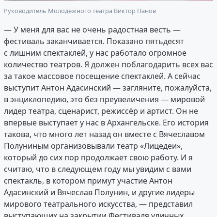
Руководитель Молодёжного театра Виктор Панов
— У меня для вас не очень радостная весть —
фестиваль заканчивается. Показано пятьдесят
с лишним спектаклей, у нас работало огромное
количество театров. Я должен поблагодарить всех вас
за такое массовое посещение спектаклей. А сейчас
выступит Антон Адасинский — загляните, пожалуйста,
в энциклопедию, это без преувеличения — мировой
лидер театра, сценарист, режиссёр и артист. Он не
впервые выступает у нас в Архангельске. Его история
такова, что много лет назад он вместе с Вячеславом
Полуниным организовывали театр «Лицедеи»,
который до сих пор продолжает свою работу. И я
считаю, что в следующем году мы увидим с вами
спектакль, в котором примут участие Антон
Адасинский и Вячеслав Полунин, и другие лидеры
мирового театрального искусства, — представил
выступающих на закрытии Фестиваля уличных