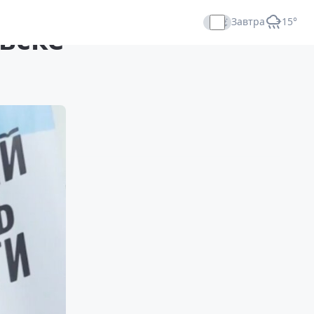
Завтра
+15°
льске
Прямой эфир