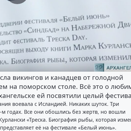
сла викингов и канадцев от голодной
ем на поморском столе. Всё это о люби
хангельске ей посвятили целый фестива
ания воевала с Исландией. Никаких шуток. Три
-м годах. Все они обошлись без жертв, но вошли
Курлански «Треска. Биография рыбы, которая изм
 представляет её на фестивале «Белый июнь».