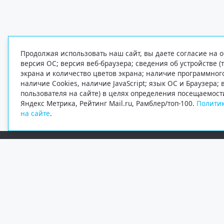
Продолжая использовать наш сайт, вы даете согласие на о
версия ОС; версия веб-браузера; сведения об устройстве (
экрана и количество цветов экрана; наличие программно
наличие Cookies, наличие JavaScript; язык ОС и Браузера;
пользователя на сайте) в целях определения посещаемост
Яндекс Метрика, Рейтинг Mail.ru, Рамблер/топ-100.
Политик
на сайте
.
Редакция
Электронная почта
+7 (8182) 20-46-02
info@region29.ru
Главный редактор — Журавлёв Константин Валерьевич