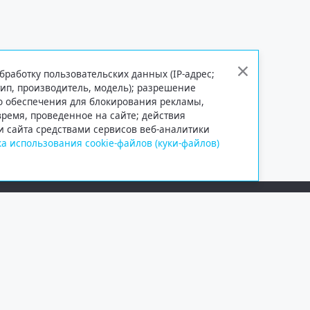
бработку пользовательских данных (IP-адрес;
тип, производитель, модель); разрешение
го обеспечения для блокирования рекламы,
 время, проведенное на сайте; действия
и сайта средствами сервисов веб-аналитики
а использования cookie-файлов (куки-файлов)
Сетевое издание «Информационно
Учредитель — общество с ограни
Выписка из реестра зарегистрир