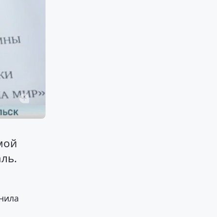
мой
ль.
енила