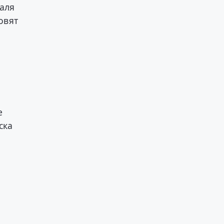
валя
овят
е
ска