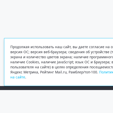
Продолжая использовать наш сайт, вы даете согласие на о
версия ОС; версия веб-браузера; сведения об устройстве (
экрана и количество цветов экрана; наличие программно
наличие Cookies, наличие JavaScript; язык ОС и Браузера;
пользователя на сайте) в целях определения посещаемост
Яндекс Метрика, Рейтинг Mail.ru, Рамблер/топ-100.
Политик
на сайте
.
Редакция
Электронная почта
+7 (8182) 20-46-02
info@region29.ru