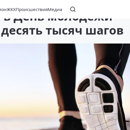
ион
ЖКХ
Происшествия
Медиа
 в День молодежи
 десять тысяч шагов