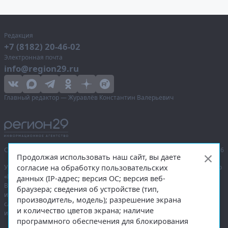
Редакция
+7 (8182) 20-46-02
Электронная почта
info@region29.ru
Главный редактор — Журавлёв Константин Валерьевич
Сетевое издание «Информационное агентство Регион 29»,
© 2016–2026
Продолжая использовать наш сайт, вы даете
согласие на обработку пользовательских
Учредитель — общество с ограниченной ответственностью «Агентство
«Правда Севера».
данных (IP-адрес; версия ОС; версия веб-
Выписка из реестра зарегистрированных средств массовой
браузера; сведения об устройстве (тип,
информации:
ЭЛ № ФС 77-74226
от 09.11.2018 выдано Федеральной
производитель, модель); разрешение экрана
службой по надзору в сфере связи, информационных технологий
и количество цветов экрана; наличие
и массовых коммуникаций (Роскомнадзор).
программного обеспечения для блокирования