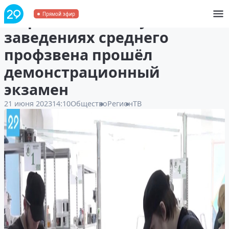
В Архангельске в учебных
Прямой эфир
заведениях среднего
профзвена прошёл
демонстрационный
экзамен
21 июня 2023
14:10
Общество
Регион
ТВ