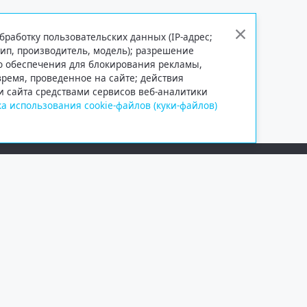
бработку пользовательских данных (IP-адрес;
тип, производитель, модель); разрешение
го обеспечения для блокирования рекламы,
 время, проведенное на сайте; действия
и сайта средствами сервисов веб-аналитики
а использования cookie-файлов (куки-файлов)
Сетевое издание «Информационно
Учредитель — общество с ограни
Выписка из реестра зарегистрир
от 09.11.2018 выдано Федеральн
и массовых коммуникаций (Роск