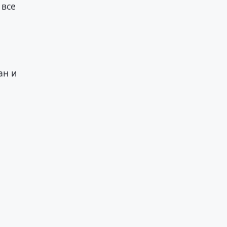
 все
ан и