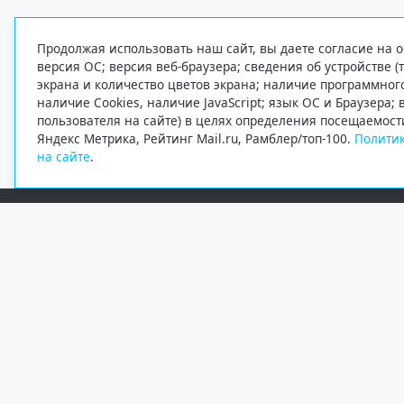
Продолжая использовать наш сайт, вы даете согласие на о
версия ОС; версия веб-браузера; сведения об устройстве (
экрана и количество цветов экрана; наличие программно
наличие Cookies, наличие JavaScript; язык ОС и Браузера;
пользователя на сайте) в целях определения посещаемост
Яндекс Метрика, Рейтинг Mail.ru, Рамблер/топ-100.
Политик
на сайте
.
Редакция
Электронная почта
+7 (8182) 20-46-02
info@region29.ru
Главный редактор — Журавлёв Константин Валерьевич