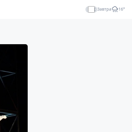
Завтра
+16°
Прямой эфир