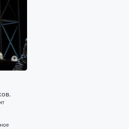
ков.
ит
чное