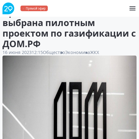
Архангельская область
Прямой эфир
выбрана пилотным
проектом по газификации с
ДОМ.РФ
16 июня 2023
12:15
Общество
Экономика
ЖКХ