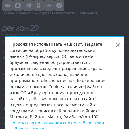
Главный редактор — Журавлёв Константин Валерьевич
Сетевое издание «Информационное агентство Регион 29»,
© 2016–2026
Продолжая использовать наш сайт, вы даете
согласие на обработку пользовательских
Учредитель — общество с ограниченной ответственностью «Агентство
данных (IP-адрес; версия ОС; версия веб-
«Правда Севера».
браузера; сведения об устройстве (тип,
Выписка из реестра зарегистрированных средств массовой
производитель, модель); разрешение экрана
информации:
ЭЛ № ФС 77-74226
от 09.11.2018 выдано Федеральной
службой по надзору в сфере связи, информационных технологий
и количество цветов экрана; наличие
и массовых коммуникаций (Роскомнадзор).
программного обеспечения для блокирования
рекламы, наличие Cookies, наличие JavaScript;
При полном или частичном использовании любых материалов
язык ОС и Браузера; время, проведенное
гиперссылка на
region29.ru
обязательна. Копирование материалов без
на сайте; действия пользователя на сайте)
разрешения администрации сайта запрещено.
в целях определения посещаемости сайта
Правовая информация
.
средствами сервисов веб-аналитики Яндекс
Метрика, Рейтинг Mail.ru, Рамблер/топ-100.
На информационном ресурсе применяются
рекомендательные
Политика использования cookie-файлов (куки-
технологии
.
файлов) на сайте
.