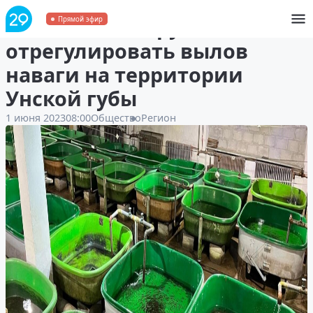
Ученые планируют
Прямой эфир
отрегулировать вылов
наваги на территории
Унской губы
1 июня 2023
08:00
Общество
Регион