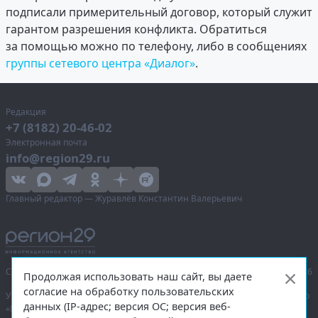
подписали примерительный договор, который служит
гарантом разрешения конфликта. Обратиться
за помощью можно по телефону, либо в сообщениях
группы сетевого центра «Диалог»
.
Редакция
+7 (8182) 20-46-02
Электронная почта
info@region29.ru
Главный редактор — Журавлёв Константин Валерьевич
Сетевое издание «Информационное агентство Регион 29»,
© 2016–2026
Продолжая использовать наш сайт, вы даете
согласие на обработку пользовательских
Учредитель — общество с ограниченной ответственностью «Агентство
данных (IP-адрес; версия ОС; версия веб-
«Правда Севера».