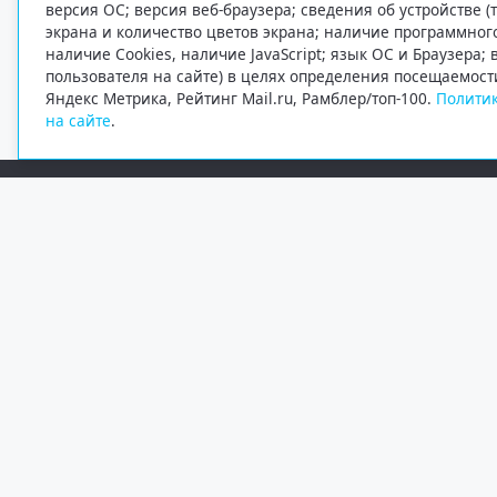
версия ОС; версия веб-браузера; сведения об устройстве (
экрана и количество цветов экрана; наличие программно
наличие Cookies, наличие JavaScript; язык ОС и Браузера;
пользователя на сайте) в целях определения посещаемост
Яндекс Метрика, Рейтинг Mail.ru, Рамблер/топ-100.
Политик
на сайте
.
Редакция
Электронная почта
+7 (8182) 20-46-02
info@region29.ru
Главный редактор — Журавлёв Константин Валерьевич