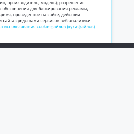
тип, производитель, модель); разрешение
го обеспечения для блокирования рекламы,
 время, проведенное на сайте; действия
и сайта средствами сервисов веб-аналитики
а использования cookie-файлов (куки-файлов)
Сетевое издание «Информационно
Учредитель — общество с ограни
Выписка из реестра зарегистрир
от 09.11.2018 выдано Федеральн
и массовых коммуникаций (Роск
При полном или частичном испо
обязательна. Копирование матер
Правовая информация
.