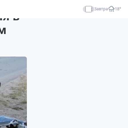
Завтра
+18°
ля в
Прямой эфир
ом