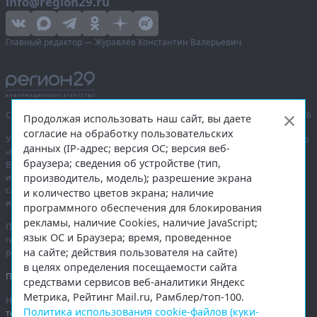
info@region29.ru
Главный редактор — Журавлёв Константин Валерьевич
Сетевое издание «Информационное агентство Регион 29»,
© 2016–2026
Продолжая использовать наш сайт, вы даете
согласие на обработку пользовательских
Учредитель — общество с ограниченной ответственностью «Агентство
данных (IP-адрес; версия ОС; версия веб-
«Правда Севера».
браузера; сведения об устройстве (тип,
Выписка из реестра зарегистрированных средств массовой
производитель, модель); разрешение экрана
информации:
ЭЛ № ФС 77-74226
от 09.11.2018 выдано Федеральной
службой по надзору в сфере связи, информационных технологий
и количество цветов экрана; наличие
и массовых коммуникаций (Роскомнадзор).
программного обеспечения для блокирования
рекламы, наличие Cookies, наличие JavaScript;
При полном или частичном использовании любых материалов
язык ОС и Браузера; время, проведенное
гиперссылка на
region29.ru
обязательна. Копирование материалов без
на сайте; действия пользователя на сайте)
разрешения администрации сайта запрещено.
в целях определения посещаемости сайта
Правовая информация
.
средствами сервисов веб-аналитики Яндекс
Метрика, Рейтинг Mail.ru, Рамблер/топ-100.
На информационном ресурсе применяются
рекомендательные
Политика использования cookie-файлов (куки-
технологии
.