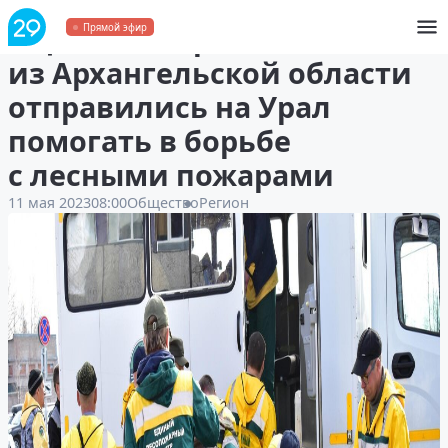
Ещё 50 пожарных
Прямой эфир
из Архангельской области
отправились на Урал
помогать в борьбе
с лесными пожарами
11 мая 2023
08:00
Общество
Регион