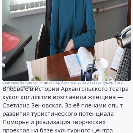
Светлана Зеновская — директор Архангельского театра кукол. Фото
Романа Филковского.
Впервые в истории Архангельского театра
кукол коллектив возглавила женщина —
Светлана Зеновская. За её плечами опыт
развития туристического потенциала
Поморья и реализация творческих
проектов на базе культурного центра