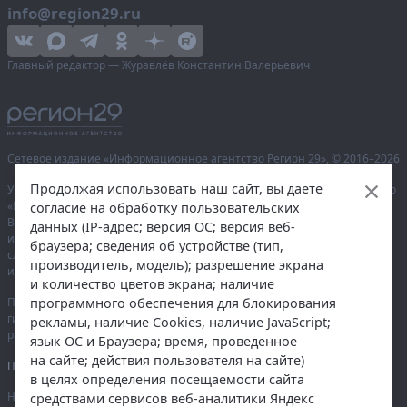
info@region29.ru
Главный редактор — Журавлёв Константин Валерьевич
Сетевое издание «Информационное агентство Регион 29»,
© 2016–2026
Продолжая использовать наш сайт, вы даете
Учредитель — общество с ограниченной ответственностью «Агентство
«Правда Севера».
согласие на обработку пользовательских
Выписка из реестра зарегистрированных средств массовой
данных (IP-адрес; версия ОС; версия веб-
информации:
ЭЛ № ФС 77-74226
от 09.11.2018 выдано Федеральной
браузера; сведения об устройстве (тип,
службой по надзору в сфере связи, информационных технологий
производитель, модель); разрешение экрана
и массовых коммуникаций (Роскомнадзор).
и количество цветов экрана; наличие
программного обеспечения для блокирования
При полном или частичном использовании любых материалов
гиперссылка на
region29.ru
обязательна. Копирование материалов без
рекламы, наличие Cookies, наличие JavaScript;
разрешения администрации сайта запрещено.
язык ОС и Браузера; время, проведенное
на сайте; действия пользователя на сайте)
Правовая информация
.
в целях определения посещаемости сайта
На информационном ресурсе применяются
рекомендательные
средствами сервисов веб-аналитики Яндекс