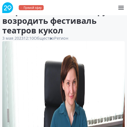
В Архангельске планируют
Прямой эфир
возродить фестиваль
театров кукол
3 мая 2023
12:10
Общество
Регион