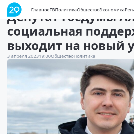
Главное
ТВ
Политика
Общество
Экономика
Рег
Депутат Госдумы А
социальная поддер
выходит на новый 
3 апреля 2023
19:00
Общество
Политика