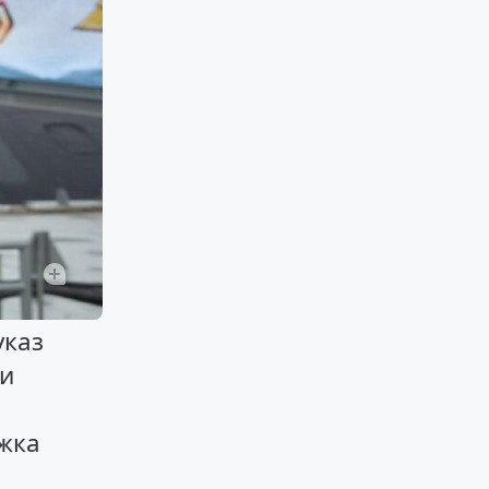
указ
ии
жка