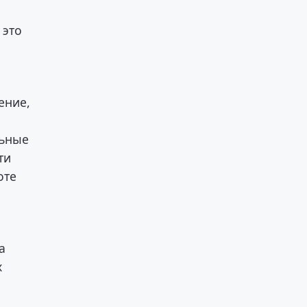
 это
ение,
льные
ти
оте
й
а
х