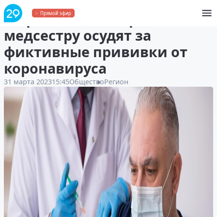
В Архангельске врача и
Прямой эфир
медсестру осудят за
фиктивные прививки от
коронавируса
31 марта 2023
15:45
Общество
Регион