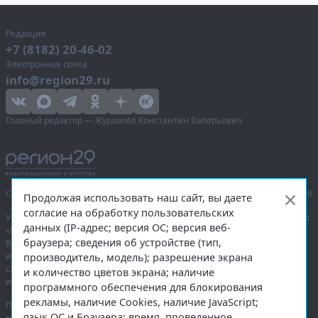
Редакция
+7 (8182) 20-46-02
Электронная почта
info@region29.ru
Главный редактор — Журавлёв Константин Валерьевич
Сетевое издание «Информационное агентство Регион 29»,
© 2016–2026
Продолжая использовать наш сайт, вы даете
согласие на обработку пользовательских
Учредитель — общество с ограниченной ответственностью «Агентство
данных (IP-адрес; версия ОС; версия веб-
«Правда Севера».
браузера; сведения об устройстве (тип,
Выписка из реестра зарегистрированных средств массовой
информации:
ЭЛ № ФС 77-74226
от 09.11.2018 выдано Федеральной
производитель, модель); разрешение экрана
службой по надзору в сфере связи, информационных технологий
и количество цветов экрана; наличие
и массовых коммуникаций (Роскомнадзор).
программного обеспечения для блокирования
рекламы, наличие Cookies, наличие JavaScript;
При полном или частичном использовании любых материалов
язык ОС и Браузера; время, проведенное