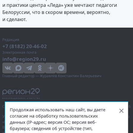
и практики центра «Леда» уже мечтают педагоги
Белоруссии, что в скором времени, вероятно,
и сделают.
Редакция
+7 (8182) 20-46-02
Электронная почта
info@region29.ru
Главный редактор — Журавлёв Константин Валерьевич
Сетевое издание «Информационное агентство Регион 29»,
© 2016–2026
Продолжая использовать наш сайт, вы даете
согласие на обработку пользовательских
Учредитель — общество с ограниченной ответственностью «Агентство
данных (IP-адрес; версия ОС; версия веб-
«Правда Севера».
Выписка из реестра зарегистрированных средств массовой
браузера; сведения об устройстве (тип,
информации:
ЭЛ № ФС 77-74226
от 09.11.2018 выдано Федеральной