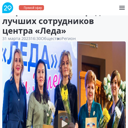
В Архангельске наградили
Прямой эфир
лучших сотрудников
центра «Леда»
31 марта 2023
16:30
Общество
Регион