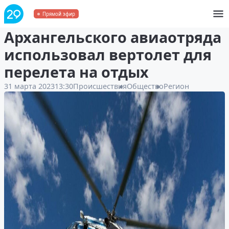
Бывший глава
Прямой эфир
Архангельского авиаотряда
использовал вертолет для
перелета на отдых
31 марта 2023
13:30
Происшествия
Общество
Регион