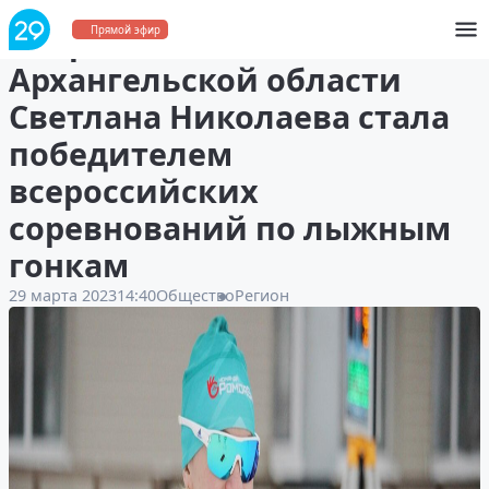
Спортсменка
Прямой эфир
Архангельской области
Светлана Николаева стала
победителем
всероссийских
соревнований по лыжным
гонкам
29 марта 2023
14:40
Общество
Регион