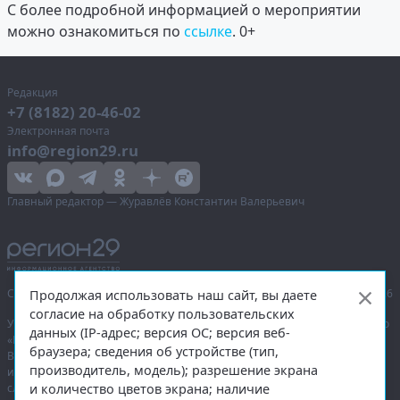
С более подробной информацией о мероприятии
можно ознакомиться по
ссылке
. 0+
Редакция
+7 (8182) 20-46-02
Электронная почта
info@region29.ru
Главный редактор — Журавлёв Константин Валерьевич
Сетевое издание «Информационное агентство Регион 29»,
© 2016–2026
Продолжая использовать наш сайт, вы даете
согласие на обработку пользовательских
Учредитель — общество с ограниченной ответственностью «Агентство
данных (IP-адрес; версия ОС; версия веб-
«Правда Севера».
браузера; сведения об устройстве (тип,
Выписка из реестра зарегистрированных средств массовой
производитель, модель); разрешение экрана
информации:
ЭЛ № ФС 77-74226
от 09.11.2018 выдано Федеральной
и количество цветов экрана; наличие
службой по надзору в сфере связи, информационных технологий