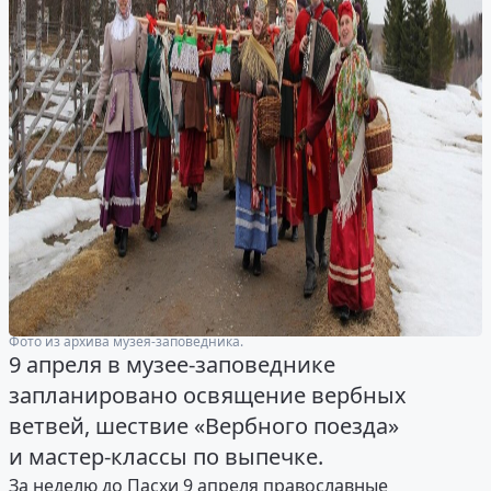
Фото из архива музея-заповедника.
9 апреля в музее-заповеднике
запланировано освящение вербных
ветвей, шествие «Вербного поезда»
и мастер-классы по выпечке.
За неделю до Пасхи 9 апреля православные