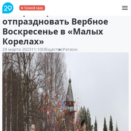
Северян приглашают
Прямой эфир
отпраздновать Вербное
Воскресенье в «Малых
Корелах»
29 марта 2023
11:10
Общество
Регион