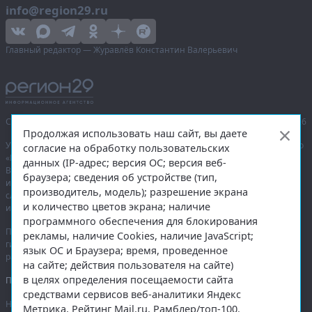
info@region29.ru
Главный редактор — Журавлёв Константин Валерьевич
Сетевое издание «Информационное агентство Регион 29»,
© 2016–2026
Продолжая использовать наш сайт, вы даете
Учредитель — общество с ограниченной ответственностью «Агентство
согласие на обработку пользовательских
«Правда Севера».
данных (IP-адрес; версия ОС; версия веб-
Выписка из реестра зарегистрированных средств массовой
браузера; сведения об устройстве (тип,
информации:
ЭЛ № ФС 77-74226
от 09.11.2018 выдано Федеральной
производитель, модель); разрешение экрана
службой по надзору в сфере связи, информационных технологий
и количество цветов экрана; наличие
и массовых коммуникаций (Роскомнадзор).
программного обеспечения для блокирования
При полном или частичном использовании любых материалов
рекламы, наличие Cookies, наличие JavaScript;
гиперссылка на
region29.ru
обязательна. Копирование материалов без
язык ОС и Браузера; время, проведенное
разрешения администрации сайта запрещено.
на сайте; действия пользователя на сайте)
в целях определения посещаемости сайта
Правовая информация
.
средствами сервисов веб-аналитики Яндекс
На информационном ресурсе применяются
рекомендательные
Метрика, Рейтинг Mail.ru, Рамблер/топ-100.