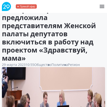
Екатерина Прокопьева
Прямой эфир
предложила
представителям Женской
палаты депутатов
включиться в работу над
проектом «Здравствуй,
мама»
29 марта 2023
10:55
Общество
Политика
Регион