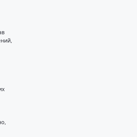
ав
ений,
их
но,