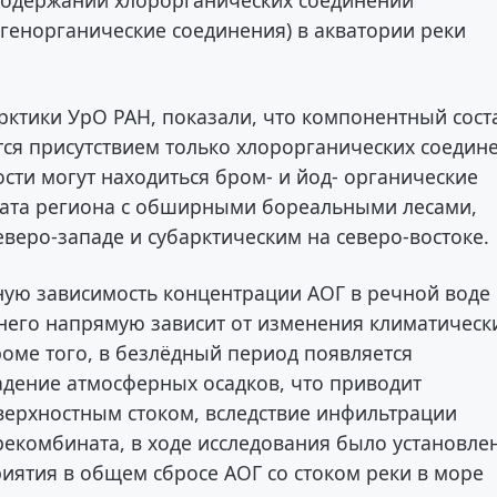
генорганические соединения) в акватории реки
ктики УрО РАН, показали, что компонентный сост
ся присутствием только хлорорганических соедин
ости могут находиться бром- и йод- органические
мата региона с обширными бореальными лесами,
еро-западе и субарктическим на северо-востоке.
ую зависимость концентрации АОГ в речной воде
днего напрямую зависит от изменения климатическ
роме того, в безлёдный период появляется
дение атмосферных осадков, что приводит
верхностным стоком, вследствие инфильтрации
екомбината, в ходе исследования было установле
иятия в общем сбросе АОГ со стоком реки в море