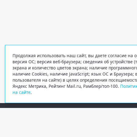
Продолжая использовать наш сайт, вы даете согласие на о
версия ОС; версия веб-браузера; сведения об устройстве (
экрана и количество цветов экрана; наличие программно
наличие Cookies, наличие JavaScript; язык ОС и Браузера;
пользователя на сайте) в целях определения посещаемост
Яндекс Метрика, Рейтинг Mail.ru, Рамблер/топ-100.
Политик
на сайте
.
Редакция
Электронная почта
+7 (8182) 20-46-02
info@region29.ru