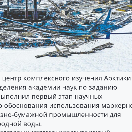
 центр комплексного изучения Арктики
тделения академии наук по заданию
 выполнил первый этап научных
го обоснования использования маркерн
озно-бумажной промышленности для
родной воды.
содержании хлорорганических соединений