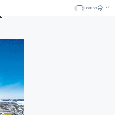
Завтра
+15°
К
Прямой эфир