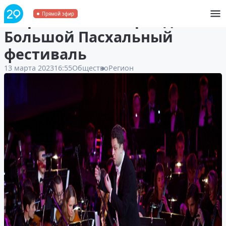
В Архангельске пройдёт
Прямой эфир
Большой Пасхальный
фестиваль
13 марта 2023
16:55
Общество
Регион