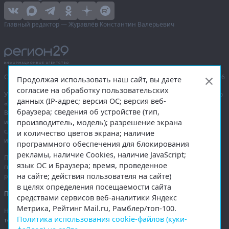
Главный редактор — Журавлёв Константин Валерьевич
Сетевое издание «Информационное агентство Регион 29»,
© 2016–2026
Продолжая использовать наш сайт, вы даете
согласие на обработку пользовательских
Учредитель — общество с ограниченной ответственностью «Агентство
данных (IP-адрес; версия ОС; версия веб-
«Правда Севера».
браузера; сведения об устройстве (тип,
Выписка из реестра зарегистрированных средств массовой
производитель, модель); разрешение экрана
информации:
ЭЛ № ФС 77-74226
от 09.11.2018 выдано Федеральной
службой по надзору в сфере связи, информационных технологий
и количество цветов экрана; наличие
и массовых коммуникаций (Роскомнадзор).
программного обеспечения для блокирования
рекламы, наличие Cookies, наличие JavaScript;
При полном или частичном использовании любых материалов
язык ОС и Браузера; время, проведенное
гиперссылка на
region29.ru
обязательна. Копирование материалов без
на сайте; действия пользователя на сайте)
разрешения администрации сайта запрещено.
в целях определения посещаемости сайта
Правовая информация
.
средствами сервисов веб-аналитики Яндекс
Метрика, Рейтинг Mail.ru, Рамблер/топ-100.
На информационном ресурсе применяются
рекомендательные
Политика использования cookie-файлов (куки-
технологии
.