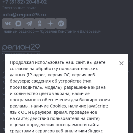
+7 (8182) 20-46-02
Электронная почта
info@region29.ru
Главный редактор — Журавлёв Константин Валерьевич
Продолжая использовать наш сайт, вы даете
Сетевое издание «Информационное агентство Регион 29»,
© 2016–2026
согласие на обработку пользовательских
Учредитель — общество с ограниченной ответственностью «Агентство
данных (IP-адрес; версия ОС; версия веб-
«Правда Севера».
браузера; сведения об устройстве (тип,
Выписка из реестра зарегистрированных средств массовой
производитель, модель); разрешение экрана
информации:
ЭЛ № ФС 77-74226
от 09.11.2018 выдано Федеральной
и количество цветов экрана; наличие
службой по надзору в сфере связи, информационных технологий
и массовых коммуникаций (Роскомнадзор).
программного обеспечения для блокирования
рекламы, наличие Cookies, наличие JavaScript;
При полном или частичном использовании любых материалов
язык ОС и Браузера; время, проведенное
гиперссылка на
region29.ru
обязательна. Копирование материалов без
на сайте; действия пользователя на сайте)
разрешения администрации сайта запрещено.
в целях определения посещаемости сайта
Правовая информация
.
средствами сервисов веб-аналитики Яндекс