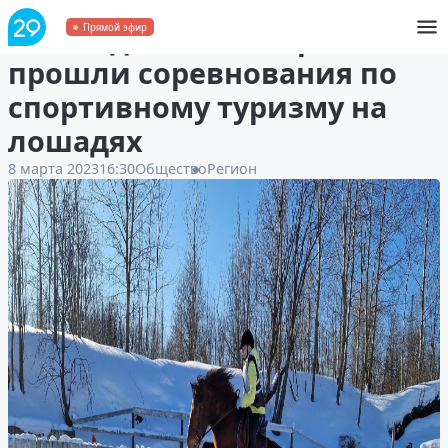
В Новодвинске впервые
Прямой эфир
прошли соревнования по
спортивному туризму на
лошадях
8 марта 2023
16:30
Общество
Регион