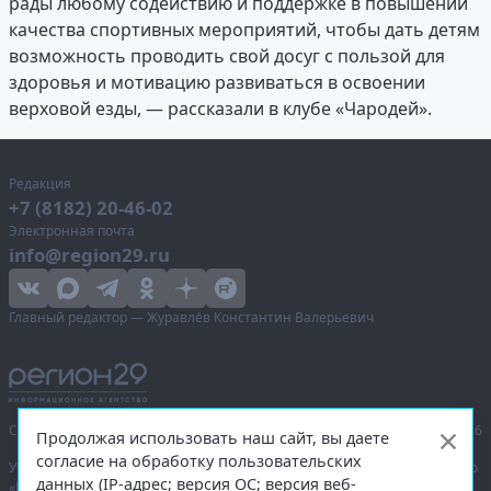
рады любому содействию и поддержке в повышении
качества спортивных мероприятий, чтобы дать детям
возможность проводить свой досуг с пользой для
здоровья и мотивацию развиваться в освоении
верховой езды, — рассказали в клубе «Чародей».
Редакция
+7 (8182) 20-46-02
Электронная почта
info@region29.ru
Главный редактор — Журавлёв Константин Валерьевич
Сетевое издание «Информационное агентство Регион 29»,
© 2016–2026
Продолжая использовать наш сайт, вы даете
согласие на обработку пользовательских
Учредитель — общество с ограниченной ответственностью «Агентство
данных (IP-адрес; версия ОС; версия веб-
«Правда Севера».