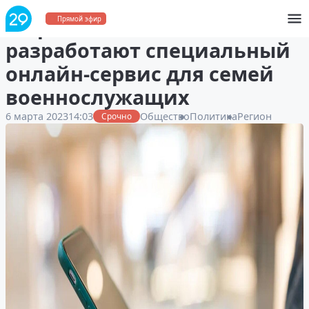
В Архангельской области
Прямой эфир
разработают специальный
онлайн-сервис для семей
военнослужащих
6 марта 2023
14:03
Общество
Политика
Регион
Срочно