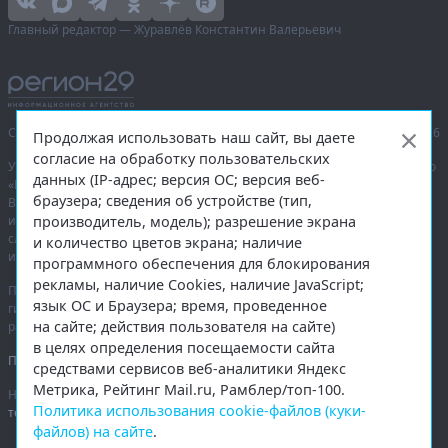
Главный редактор — Журавлёв Константин Валерьевич
Сетевое издание «Информационное агентство Регион 29»,
© 2016–2026
Продолжая использовать наш сайт, вы даете
согласие на обработку пользовательских
Учредитель — общество с ограниченной ответственностью «Агентство
данных (IP-адрес; версия ОС; версия веб-
«Правда Севера».
браузера; сведения об устройстве (тип,
Выписка из реестра зарегистрированных средств массовой
производитель, модель); разрешение экрана
информации:
ЭЛ № ФС 77-74226
от 09.11.2018 выдано Федеральной
службой по надзору в сфере связи, информационных технологий
и количество цветов экрана; наличие
и массовых коммуникаций (Роскомнадзор).
программного обеспечения для блокирования
рекламы, наличие Cookies, наличие JavaScript;
При полном или частичном использовании любых материалов
язык ОС и Браузера; время, проведенное
гиперссылка на
region29.ru
обязательна. Копирование материалов без
на сайте; действия пользователя на сайте)
разрешения администрации сайта запрещено.
в целях определения посещаемости сайта
Правовая информация
.
средствами сервисов веб-аналитики Яндекс
Метрика, Рейтинг Mail.ru, Рамблер/топ-100.
На информационном ресурсе применяются
рекомендательные
Политика использования cookie-файлов (куки-
технологии
.
файлов) на сайте
.