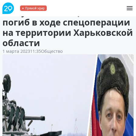
Выпускник Емецкой школы
Прямой эфир
погиб в ходе спецоперации
на территории Харьковской
области
1 марта 2023
11:35
Общество