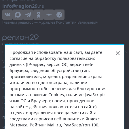
info@region29.ru
Главный редактор — Журавлёв Константин Валерьевич
Продолжая использовать наш сайт, вы даете
Сетевое издание «Информационное агентство Регион 29»,
© 2016–2026
согласие на обработку пользовательских
Учредитель — общество с ограниченной ответственностью «Агентство
данных (IP-адрес; версия ОС; версия веб-
«Правда Севера».
браузера; сведения об устройстве (тип,
Выписка из реестра зарегистрированных средств массовой
производитель, модель); разрешение экрана
информации:
ЭЛ № ФС 77-74226
от 09.11.2018 выдано Федеральной
и количество цветов экрана; наличие
службой по надзору в сфере связи, информационных технологий
и массовых коммуникаций (Роскомнадзор).
программного обеспечения для блокирования
рекламы, наличие Cookies, наличие JavaScript;
При полном или частичном использовании любых материалов
язык ОС и Браузера; время, проведенное
гиперссылка на
region29.ru
обязательна. Копирование материалов без
на сайте; действия пользователя на сайте)
разрешения администрации сайта запрещено.
в целях определения посещаемости сайта
Правовая информация
.
средствами сервисов веб-аналитики Яндекс
Метрика, Рейтинг Mail.ru, Рамблер/топ-100.
На информационном ресурсе применяются
рекомендательные