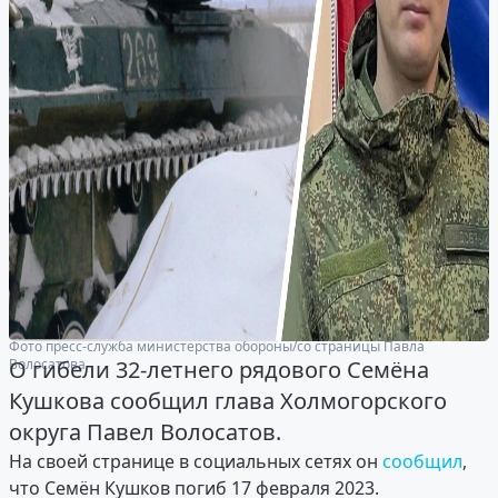
Фото пресс-служба министерства обороны/со страницы Павла
Волосатова
О гибели 32-летнего рядового Семёна
Кушкова сообщил глава Холмогорского
округа Павел Волосатов.
На своей странице в социальных сетях он
сообщил
,
что Семён Кушков погиб 17 февраля 2023.