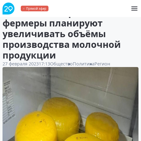
В Пинежском районе
Прямой эфир
фермеры планируют
увеличивать объёмы
производства молочной
продукции
27 февраля 2023
17:13
Общество
Политика
Регион