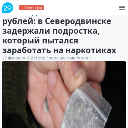
За каждый тайник — 300
Прямой эфир
рублей: в Северодвинске
задержали подростка,
который пытался
заработать на наркотиках
27 февраля 2023
10:20
Происшествия
Регион