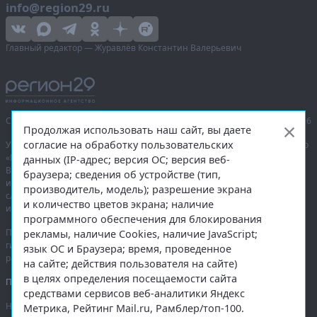
info@region29.ru
Главный редактор — Журавлёв Константин Валерьевич
Сетевое издание «Информационное агентство Регион 29»,
© 2016–2026
Продолжая использовать наш сайт, вы даете
согласие на обработку пользовательских
Учредитель — общество с ограниченной ответственностью «Агентство
«Правда Севера».
данных (IP-адрес; версия ОС; версия веб-
Выписка из реестра зарегистрированных средств массовой
браузера; сведения об устройстве (тип,
информации:
ЭЛ № ФС 77-74226
от 09.11.2018 выдано Федеральной
производитель, модель); разрешение экрана
службой по надзору в сфере связи, информационных технологий
и количество цветов экрана; наличие
и массовых коммуникаций (Роскомнадзор).
программного обеспечения для блокирования
При полном или частичном использовании любых материалов
рекламы, наличие Cookies, наличие JavaScript;
гиперссылка на
region29.ru
обязательна. Копирование материалов без
язык ОС и Браузера; время, проведенное
разрешения администрации сайта запрещено.
на сайте; действия пользователя на сайте)
в целях определения посещаемости сайта
Правовая информация
.
средствами сервисов веб-аналитики Яндекс
На информационном ресурсе применяются
рекомендательные
Метрика, Рейтинг Mail.ru, Рамблер/топ-100.