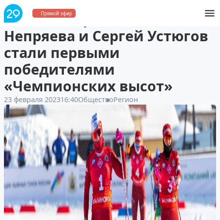
Олимпийцы Наталья
Прямой эфир
Непряева и Сергей Устюгов
стали первыми
победителями
«Чемпионских высот»
23 февраля 2023
16:40
Общество
Регион