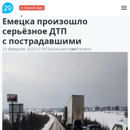
На трассе М8 вблизи
Прямой эфир
Емецка произошло
серьёзное ДТП
с пострадавшими
23 февраля 2023
12:50
Происшествия
Регион