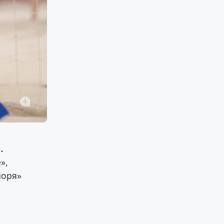
.
»,
моря»