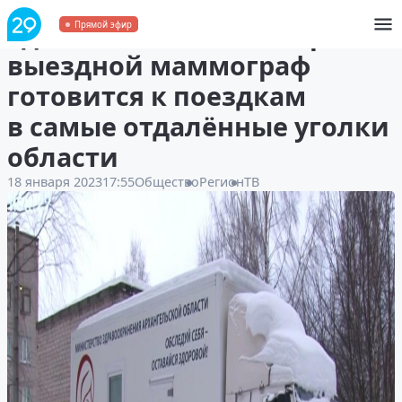
Единственный в Поморье
Прямой эфир
выездной маммограф
готовится к поездкам
в самые отдалённые уголки
области
18 января 2023
17:55
Общество
Регион
ТВ