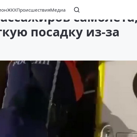
ион
ЖКХ
Происшествия
Медиа
пассажиров самолёта
кую посадку из-за