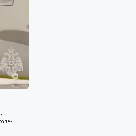
,
коле-