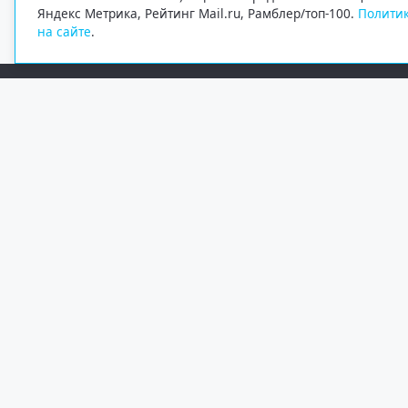
Яндекс Метрика, Рейтинг Mail.ru, Рамблер/топ-100.
Политик
на сайте
.
Редакция
Электронная почта
+7 (8182) 20-46-02
info@region29.ru
Главный редактор — Журавлёв Константин Валерьевич