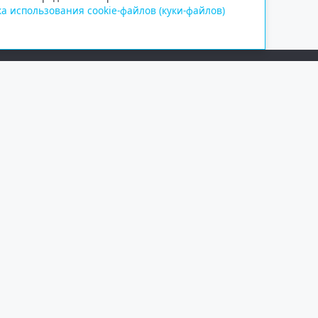
а использования cookie-файлов (куки-файлов)
Сетевое издание «Информационно
Учредитель — общество с ограни
Выписка из реестра зарегистрир
от 09.11.2018 выдано Федеральн
и массовых коммуникаций (Роск
При полном или частичном испо
обязательна. Копирование матер
Правовая информация
.
На информационном ресурсе пр