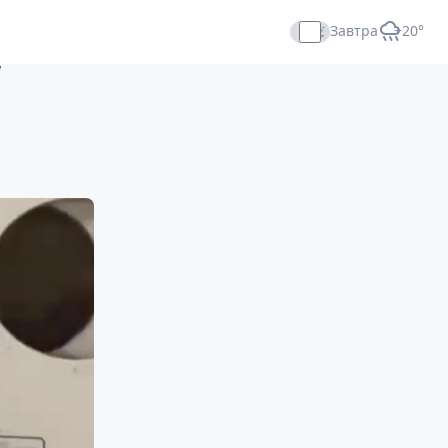
Завтра
+20°
,
Прямой эфир