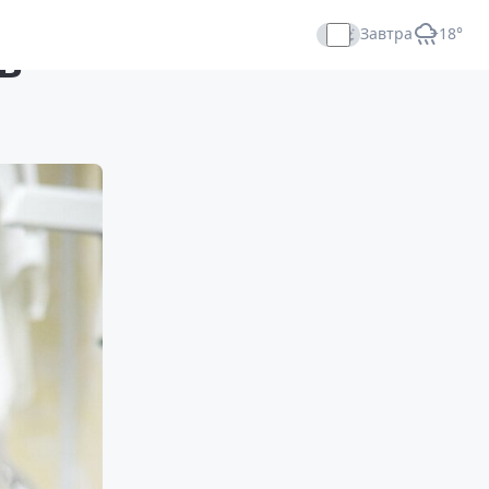
Завтра
+18°
ь
Прямой эфир