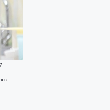
7
ьных