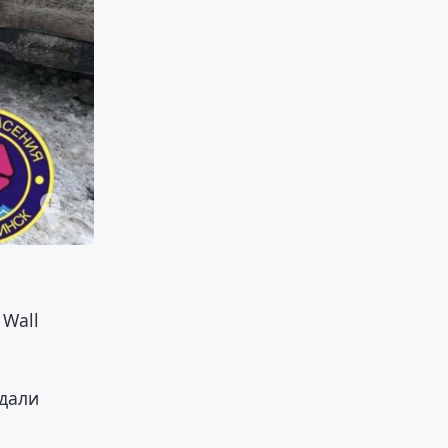
.
 Wall
едали