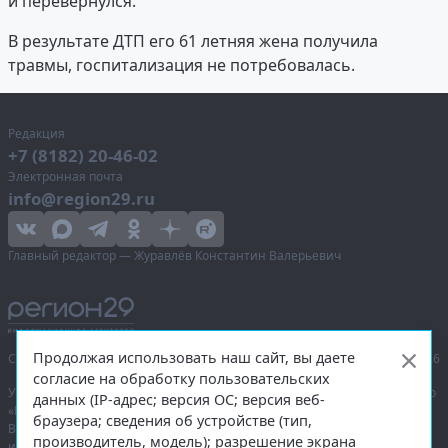
и перевернулся.
В результате ДТП его 61 летняя жена получила
травмы, госпитализация не потребовалась.
Редакция
+7 (8182) 20-46-02
Электронная почта
info@region29.ru
Главный редактор — Журавлёв Константин Валерьевич
Продолжая использовать наш сайт, вы даете
Сетевое издание «Информационное агентство Регион 29»,
© 2016–2026
согласие на обработку пользовательских
Учредитель — общество с ограниченной ответственностью «Агентство
данных (IP-адрес; версия ОС; версия веб-
«Правда Севера».
браузера; сведения об устройстве (тип,
Выписка из реестра зарегистрированных средств массовой
производитель, модель); разрешение экрана
информации:
ЭЛ № ФС 77-74226
от 09.11.2018 выдано Федеральной