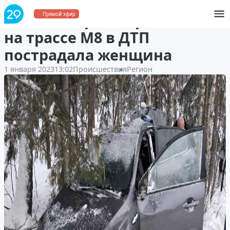
В Холмогорском районе
Прямой эфир
на трассе М8 в ДТП
пострадала женщина
1 января 2023
13:02
Происшествия
Регион