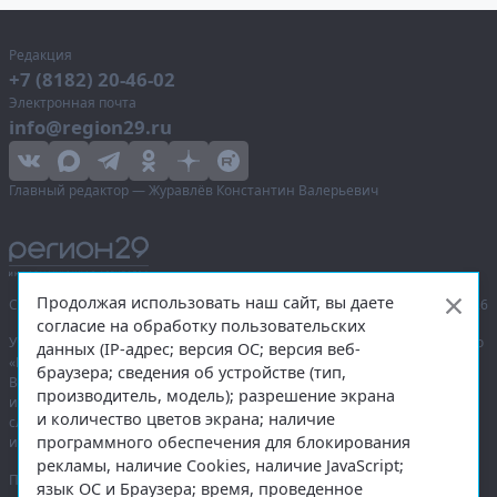
Редакция
+7 (8182) 20-46-02
Электронная почта
info@region29.ru
Главный редактор — Журавлёв Константин Валерьевич
Продолжая использовать наш сайт, вы даете
Сетевое издание «Информационное агентство Регион 29»,
© 2016–2026
согласие на обработку пользовательских
Учредитель — общество с ограниченной ответственностью «Агентство
данных (IP-адрес; версия ОС; версия веб-
«Правда Севера».
браузера; сведения об устройстве (тип,
Выписка из реестра зарегистрированных средств массовой
производитель, модель); разрешение экрана
информации:
ЭЛ № ФС 77-74226
от 09.11.2018 выдано Федеральной
и количество цветов экрана; наличие
службой по надзору в сфере связи, информационных технологий
программного обеспечения для блокирования
и массовых коммуникаций (Роскомнадзор).
рекламы, наличие Cookies, наличие JavaScript;
При полном или частичном использовании любых материалов
язык ОС и Браузера; время, проведенное