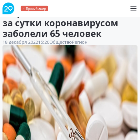
В Архангельской области
Прямой эфир
за сутки коронавирусом
заболели 65 человек
18 декабря 2022
15:20
Общество
Регион