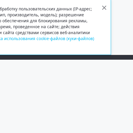
бработку пользовательских данных (IP-адрес;
тип, производитель, модель); разрешение
го обеспечения для блокирования рекламы,
 время, проведенное на сайте; действия
и сайта средствами сервисов веб-аналитики
а использования cookie-файлов (куки-файлов)
Сетевое издание «Информационно
Учредитель — общество с ограни
Выписка из реестра зарегистрир
от 09.11.2018 выдано Федеральн
и массовых коммуникаций (Роск
При полном или частичном испо