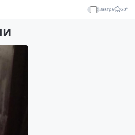
Завтра
+20°
Прямой эфир
ли