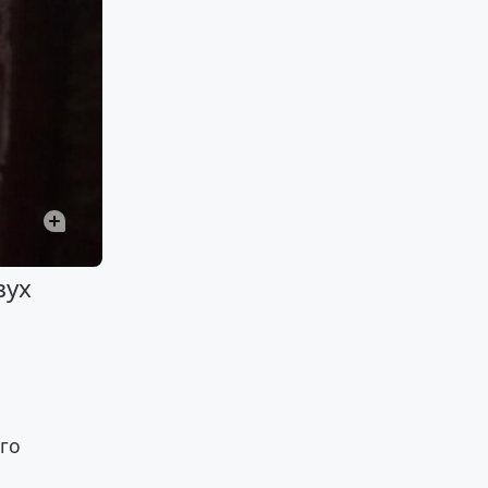
вух
о
го