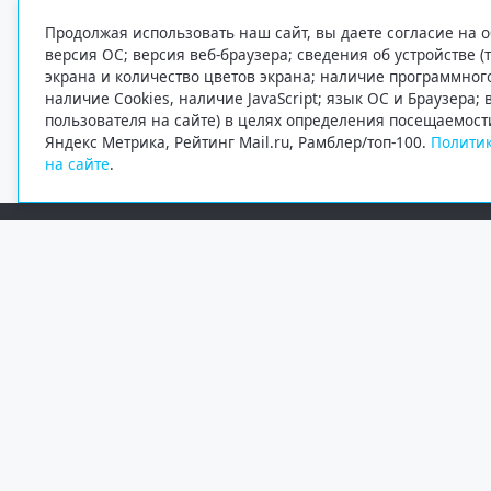
Продолжая использовать наш сайт, вы даете согласие на о
версия ОС; версия веб-браузера; сведения об устройстве (
экрана и количество цветов экрана; наличие программно
наличие Cookies, наличие JavaScript; язык ОС и Браузера;
пользователя на сайте) в целях определения посещаемост
Яндекс Метрика, Рейтинг Mail.ru, Рамблер/топ-100.
Политик
на сайте
.
Редакция
Электронная почта
+7 (8182) 20-46-02
info@region29.ru
Главный редактор — Журавлёв Константин Валерьевич