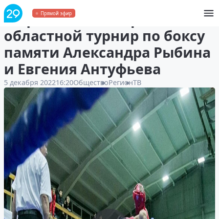
В Архангельске прошёл
Прямой эфир
областной турнир по боксу
памяти Александра Рыбина
и Евгения Антуфьева
5 декабря 2022
16:20
Общество
Регион
ТВ