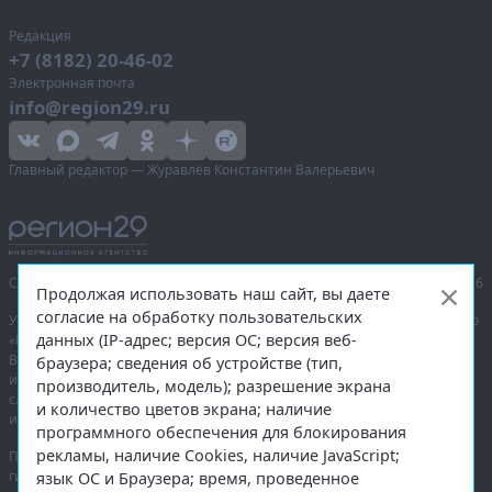
Редакция
+7 (8182) 20-46-02
Электронная почта
info@region29.ru
Главный редактор — Журавлёв Константин Валерьевич
Сетевое издание «Информационное агентство Регион 29»,
© 2016–2026
Продолжая использовать наш сайт, вы даете
согласие на обработку пользовательских
Учредитель — общество с ограниченной ответственностью «Агентство
данных (IP-адрес; версия ОС; версия веб-
«Правда Севера».
Выписка из реестра зарегистрированных средств массовой
браузера; сведения об устройстве (тип,
информации:
ЭЛ № ФС 77-74226
от 09.11.2018 выдано Федеральной
производитель, модель); разрешение экрана
службой по надзору в сфере связи, информационных технологий
и количество цветов экрана; наличие
и массовых коммуникаций (Роскомнадзор).
программного обеспечения для блокирования
рекламы, наличие Cookies, наличие JavaScript;
При полном или частичном использовании любых материалов
гиперссылка на
region29.ru
обязательна. Копирование материалов без
язык ОС и Браузера; время, проведенное