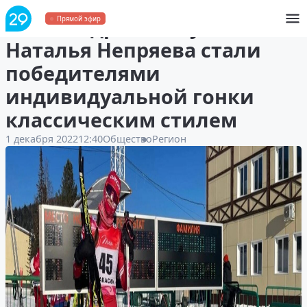
Александр Большунов и
Прямой эфир
Наталья Непряева стали
победителями
индивидуальной гонки
классическим стилем
1 декабря 2022
12:40
Общество
Регион