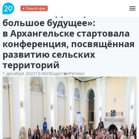
«Малым территориям —
Прямой эфир
большое будущее»:
в Архангельске стартовала
конференция, посвящённая
развитию сельских
территорий
1 декабря 2022
13:40
Общество
Регион