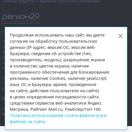
Главный редактор — Журавлёв Константин Валерьевич
Сетевое издание «Информационное агентство Регион 29»,
© 2016–2026
Продолжая использовать наш сайт, вы даете
согласие на обработку пользовательских
Учредитель — общество с ограниченной ответственностью «Агентство
«Правда Севера».
данных (IP-адрес; версия ОС; версия веб-
Выписка из реестра зарегистрированных средств массовой
браузера; сведения об устройстве (тип,
информации:
ЭЛ № ФС 77-74226
от 09.11.2018 выдано Федеральной
производитель, модель); разрешение экрана
службой по надзору в сфере связи, информационных технологий
и количество цветов экрана; наличие
и массовых коммуникаций (Роскомнадзор).
программного обеспечения для блокирования
рекламы, наличие Cookies, наличие JavaScript;
При полном или частичном использовании любых материалов
гиперссылка на
region29.ru
обязательна. Копирование материалов без
язык ОС и Браузера; время, проведенное
разрешения администрации сайта запрещено.
на сайте; действия пользователя на сайте)
в целях определения посещаемости сайта
Правовая информация
.
средствами сервисов веб-аналитики Яндекс
На информационном ресурсе применяются
рекомендательные
Метрика, Рейтинг Mail.ru, Рамблер/топ-100.
технологии
.
Политика использования cookie-файлов (куки-
файлов) на сайте
.