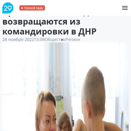
Архангельские медики
Прямой эфир
возвращаются из
командировки в ДНР
28 ноября 2022
15:09
Общество
Регион