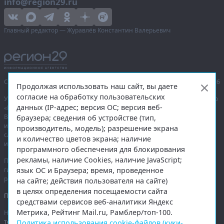
info@region29.ru
Главный редактор — Журавлёв Константин Валерьевич
Сетевое издание «Информационное агентство Регион 29»,
© 2016–2026
Продолжая использовать наш сайт, вы даете
согласие на обработку пользовательских
Учредитель — общество с ограниченной ответственностью «Агентство
данных (IP-адрес; версия ОС; версия веб-
«Правда Севера».
Выписка из реестра зарегистрированных средств массовой
браузера; сведения об устройстве (тип,
информации:
ЭЛ № ФС 77-74226
от 09.11.2018 выдано Федеральной
производитель, модель); разрешение экрана
службой по надзору в сфере связи, информационных технологий
и количество цветов экрана; наличие
и массовых коммуникаций (Роскомнадзор).
программного обеспечения для блокирования
рекламы, наличие Cookies, наличие JavaScript;
При полном или частичном использовании любых материалов
язык ОС и Браузера; время, проведенное
гиперссылка на
region29.ru
обязательна. Копирование материалов без
разрешения администрации сайта запрещено.
на сайте; действия пользователя на сайте)
в целях определения посещаемости сайта
Правовая информация
.
средствами сервисов веб-аналитики Яндекс
Метрика, Рейтинг Mail.ru, Рамблер/топ-100.
На информационном ресурсе применяются
рекомендательные
технологии
.
Политика использования cookie-файлов (куки-