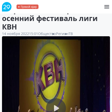
В Архангельске прошёл
Прямой эфир
осенний фестиваль лиги
КВН
14 ноября 2022
15:01
Общество
Регион
ТВ