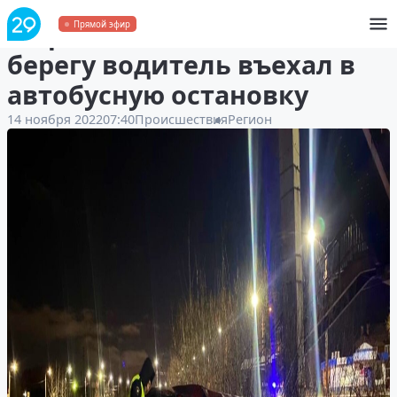
В Архангельске на Левом
Прямой эфир
берегу водитель въехал в
автобусную остановку
14 ноября 2022
07:40
Происшествия
Регион