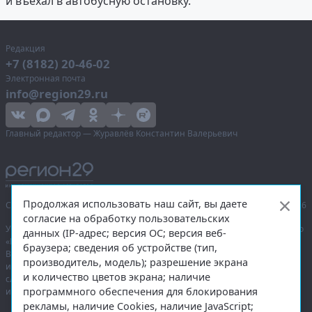
и въехал в автобусную остановку.
Редакция
+7 (8182) 20-46-02
Электронная почта
info@region29.ru
Главный редактор — Журавлёв Константин Валерьевич
Продолжая использовать наш сайт, вы даете
Сетевое издание «Информационное агентство Регион 29»,
© 2016–2026
согласие на обработку пользовательских
Учредитель — общество с ограниченной ответственностью «Агентство
данных (IP-адрес; версия ОС; версия веб-
«Правда Севера».
браузера; сведения об устройстве (тип,
Выписка из реестра зарегистрированных средств массовой
производитель, модель); разрешение экрана
информации:
ЭЛ № ФС 77-74226
от 09.11.2018 выдано Федеральной
и количество цветов экрана; наличие
службой по надзору в сфере связи, информационных технологий
программного обеспечения для блокирования
и массовых коммуникаций (Роскомнадзор).
рекламы, наличие Cookies, наличие JavaScript;