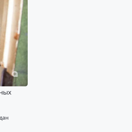
нных
ждан