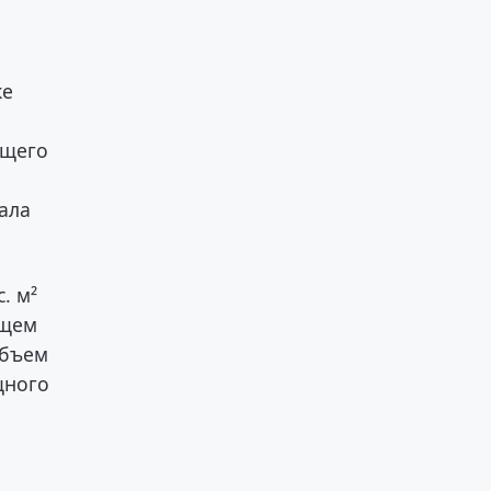
же
ющего
ала
. м²
ющем
объем
щного