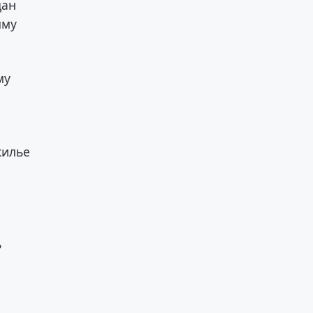
дан
мму
му
жилье
ь