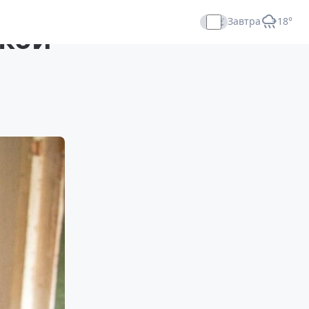
Завтра
+18°
ской
Прямой эфир