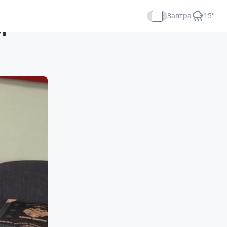
Завтра
+15°
я
Прямой эфир
»