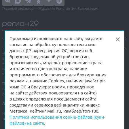
Главный редактор — Журавлёв Константин Валерьевич
Продолжая использовать наш сайт, вы даете
Сетевое издание «Информационное агентство Регион 29»,
© 2016–2026
согласие на обработку пользовательских
Учредитель — общество с ограниченной ответственностью «Агентство
данных (IP-адрес; версия ОС; версия веб-
«Правда Севера».
браузера; сведения об устройстве (тип,
Выписка из реестра зарегистрированных средств массовой
производитель, модель); разрешение экрана
информации:
ЭЛ № ФС 77-74226
от 09.11.2018 выдано Федеральной
и количество цветов экрана; наличие
службой по надзору в сфере связи, информационных технологий
и массовых коммуникаций (Роскомнадзор).
программного обеспечения для блокирования
рекламы, наличие Cookies, наличие JavaScript;
При полном или частичном использовании любых материалов
язык ОС и Браузера; время, проведенное
гиперссылка на
region29.ru
обязательна. Копирование материалов без
на сайте; действия пользователя на сайте)
разрешения администрации сайта запрещено.
в целях определения посещаемости сайта
Правовая информация
.
средствами сервисов веб-аналитики Яндекс
Метрика, Рейтинг Mail.ru, Рамблер/топ-100.
На информационном ресурсе применяются
рекомендательные
Политика использования cookie-файлов (куки-
технологии
.
файлов) на сайте
.