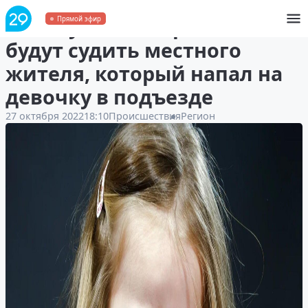
В Лешуконском районе
Прямой эфир
будут судить местного
жителя, который напал на
девочку в подъезде
27 октября 2022
18:10
Происшествия
Регион