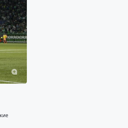
ы
ркие