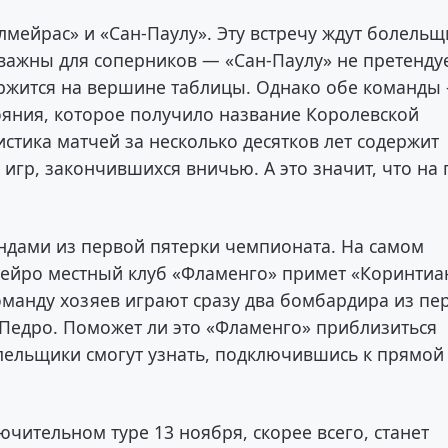
лмейрас» и «Сан-Паулу». Эту встречу ждут болельщ
о важны для соперников — «Сан-Паулу» не претенду
ержится на вершине таблицы. Однако обе команды
тояния, которое получило название Королевской
тистика матчей за несколько десятков лет содержит
игр, закончившихся вничью. А это значит, что на 
андами из первой пятерки чемпионата. На самом
ейро местный клуб «Фламенго» примет «Коринтиан
оманду хозяев играют сразу два бомбардира из пе
 Педро. Поможет ли это «Фламенго» приблизиться
олельщики смогут узнать, подключившись к прямой
ючительном туре 13 ноября, скорее всего, станет