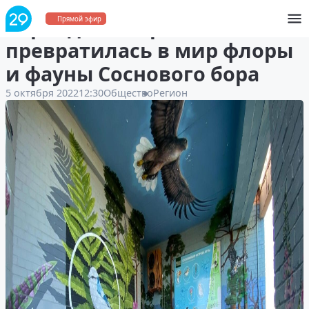
Веранда на Яграх
Прямой эфир
превратилась в мир флоры
и фауны Соснового бора
5 октября 2022
12:30
Общество
Регион