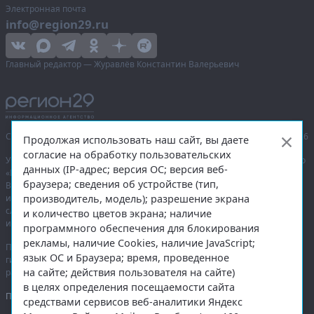
Электронная почта
info@region29.ru
Главный редактор — Журавлёв Константин Валерьевич
Сетевое издание «Информационное агентство Регион 29»,
© 2016–2026
Продолжая использовать наш сайт, вы даете
согласие на обработку пользовательских
Учредитель — общество с ограниченной ответственностью «Агентство
данных (IP-адрес; версия ОС; версия веб-
«Правда Севера».
браузера; сведения об устройстве (тип,
Выписка из реестра зарегистрированных средств массовой
производитель, модель); разрешение экрана
информации:
ЭЛ № ФС 77-74226
от 09.11.2018 выдано Федеральной
службой по надзору в сфере связи, информационных технологий
и количество цветов экрана; наличие
и массовых коммуникаций (Роскомнадзор).
программного обеспечения для блокирования
рекламы, наличие Cookies, наличие JavaScript;
При полном или частичном использовании любых материалов
язык ОС и Браузера; время, проведенное
гиперссылка на
region29.ru
обязательна. Копирование материалов без
на сайте; действия пользователя на сайте)
разрешения администрации сайта запрещено.
в целях определения посещаемости сайта
Правовая информация
.
средствами сервисов веб-аналитики Яндекс